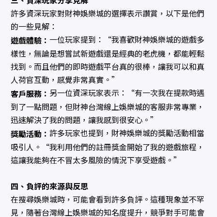
評價與玩家體驗
許多資深玩家對財神娛樂城的選擇表示讚賞，以下是他們
的一些見解：
TU電子遊戲介紹：探索TU電子老虎機系統的魅
一位玩家提到：“我喜歡財神娛樂城的遊戲多
遊戲體驗：
力｜財神線上娛樂城
樣性，無論是想嘗試新遊戲還是經典的老虎機，都能輕鬆
找到。而且他們的即時遊戲平台真的很棒，讓我可以和真
《金雞報喜》老虎機遊戲介紹｜財神線上娛樂城
人荷官互動，感覺非常真實。”
財神線上娛樂城百家樂連贏加送點數活動詳解
另一位資深玩家表示：“有一次我在提款時遇
客戶服務：
到了一點問題，但財神台灣線上娛樂城的客服非常專業，
探索 Golden Dragon 捕魚機遊戲：財神娛樂城
迅速解決了我的問題，讓我感到很安心。”
帶來的無限魅力
許多玩家也提到，財神娛樂城的獎勵活動相當
獎勵活動：
吸引人。“我利用他們的註冊獎金開始了我的遊戲旅程，
財神娛樂城夢到樂透號碼該如何解讀？探索中樂
這讓我能夠在不冒太多風險的情況下享受遊戲。”
透的前兆與幸運徵兆
四、負評的來源與反思
財神娛樂城百家樂攬法最強穩贏秘訣公開！玩對
方式你也可以是富翁！
在搜尋娛樂城時，可能會看到許多負評。這種現象並不罕
見，隨著台灣線上娛樂城的知名度提升，競爭對手可能會