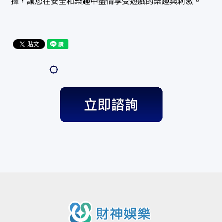
擇，讓您在安全和樂趣中盡情享受遊戲的樂趣與刺激。
財神娛樂城必備博弈術語大解析：掌握博弈世界
關鍵知識
財神娛樂城首儲優惠攻略！2025必把握超值優
惠
線上娛樂城：線上賭博合法性、風險與選擇指南
財神娛樂城《戰神賽特》老虎機評測高爆發玩法
推薦
財神線上娛樂城一次搞懂娛樂城遊戲商三大類型
與差異
財神娛樂城評價線上博弈安全性與玩法解析
單手跳高高評價全解析：財神娛樂城帶你深入了