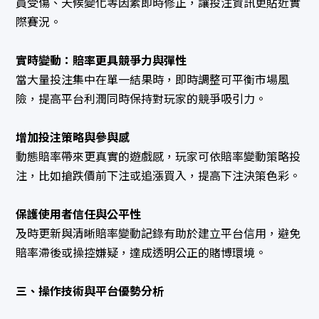
員受傷、天候變化等因素即時修正，讓投注資訊更貼近實
APP下載
際賽況。
實時變動：賠率更具競爭力與彈性
當大量投注集中在單一結果時，即時調整可平衡市場風
險，提高平台利潤同時保持對玩家的競爭吸引力。
增加投注策略與參與感
動態賠率帶來更真實的遊戲感，玩家可依賠率變動策略投
注，比如搶跌價前下注或追漲買入，提高下注決策色彩。
保護使用者信任與公平性
及時更新與清晰賠率變動記錄有助於建立平台信用，避免
賠率滯後或操控嫌疑，達成透明公正的賭博環境。
三、操作技術與平台優勢分析