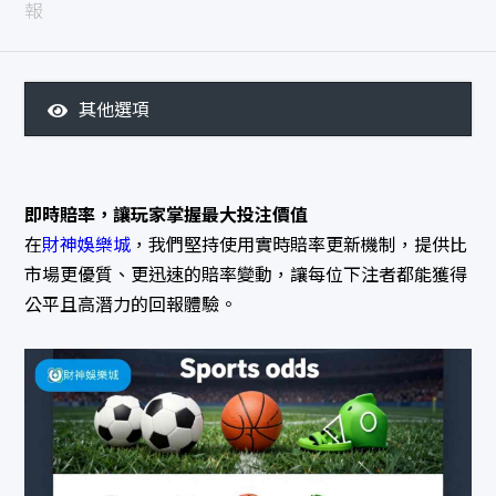
報
財神娛樂城優惠
APP下載
其他選項
常見問題
全部文章
財神娛樂城
即時賠率，讓玩家掌握最大投注價值
在
財神娛樂城
，我們堅持使用實時賠率更新機制，提供比
真人娛樂
市場更優質、更迅速的賠率變動，讓每位下注者都能獲得
公平且高潛力的回報體驗。
彩票賓果
電子遊戲
場中投注
財神娛樂城：專業體育博彩平台，掌握全球賽事