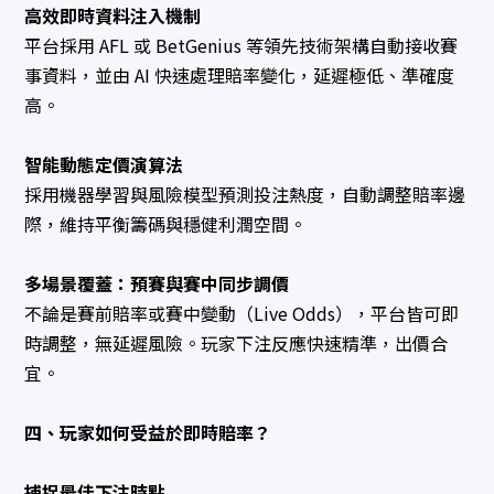
高效即時資料注入機制
平台採用 AFL 或 BetGenius 等領先技術架構自動接收賽
事資料，並由 AI 快速處理賠率變化，延遲極低、準確度
高。
智能動態定價演算法
採用機器學習與風險模型預測投注熱度，自動調整賠率邊
際，維持平衡籌碼與穩健利潤空間。
多場景覆蓋：預賽與賽中同步調價
不論是賽前賠率或賽中變動（Live Odds），平台皆可即
時調整，無延遲風險。玩家下注反應快速精準，出價合
宜。
四、玩家如何受益於即時賠率？
捕捉最佳下注時點