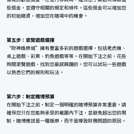
「探索無盡樂趣：財神娛樂城的精彩世界」
些獎金，並遵守相關的規定和條件。這些獎金可以增加您
的初始賭資，增加您在賭場中的機會。
【六合彩拖牌】是什麼？線上六合彩這樣玩比較
賺！－財神娛樂城
第五步：瀏覽遊戲選擇
探索現金版娛樂城：您的首選線上博弈平台－財
神娛樂城
“財神娛樂城”擁有豐富多彩的遊戲選擇，包括老虎機、
桌上遊戲、彩票、釣魚遊戲等等。在開始下注之前，花些
【娛樂城賭場優勢有哪些？】一起來看這些遊戲
時間瀏覽遊戲，找到您最感興趣的。您可以試玩一些遊戲
的莊家優勢有哪些吧！
以熟悉它們的規則和玩法。
【地下539公式】原來這樣算！照這樣買法直接
回回賺！
第六步：制定賭博預算
在開始下注之前，制定一個明確的賭博預算非常重要。請
三分鐘了解【百家樂職業打法】，學會的人現在
都賺幾百萬！－財神娛樂城
確保您只在您能夠承受的範圍內下注，並避免超出您的限
制。賭博應該是一種娛樂，而不是導致財務問題的原因。
在財神娛樂城玩線上老虎機遊戲