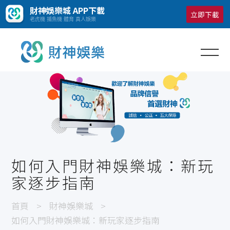
財神娛樂城 APP下載
立即下載
老虎機 捕魚機 體育 真人娛樂
如何入門財神娛樂城：新玩家逐
步指南
財神娛樂城
真人娛樂
場中投注
彩票賓果
電子遊戲
如何入門財神娛樂城：新玩
家逐步指南
棋牌电竞
首頁
財神娛樂城
捕魚遊戲
如何入門財神娛樂城：新玩家逐步指南