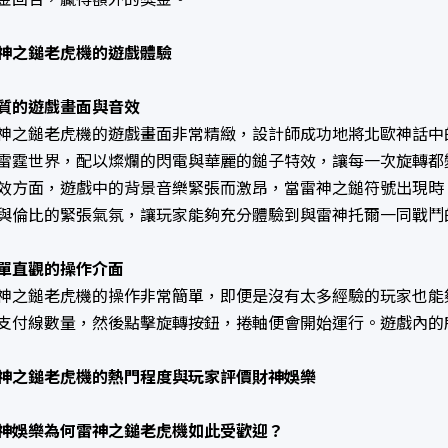
神之鎚老虎機的遊戲體驗
質的遊戲畫面與音效
神之鎚老虎機的遊戲畫面非常精緻，設計師成功地將北歐神話中
雷霆世界，配以燦爛的閃電與華麗的鎚子特效，讓每一次旋轉都
效方面，遊戲中的背景音樂緊張而激昂，當雷神之鎚符號出現時
與倫比的緊張氣氛，讓玩家能夠充分體驗到與雷神托爾一同戰鬥
單直觀的操作介面
神之鎚老虎機的操作非常簡單，即便是沒有太多經驗的玩家也能
支付線數量，然後點擊旋轉按鈕，捲軸便會開始運行。遊戲內的
神之鎚老虎機的熱門程度與玩家評價財神娛樂
神娛樂為何雷神之鎚老虎機如此受歡迎？