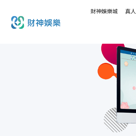
財神娛樂城
真人
雷神之鎚老虎機遊戲介紹RSG
註冊財神娛樂城
真人娛樂
娛樂城
財神娛樂城
財神娛樂
如何存款
人荷官
如何提取資金
真人娛樂
動
財神娛樂
樂場特色