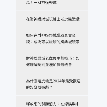
萬！－財神娛樂城
在財神娛樂城玩線上老虎機遊戲
如何在財神娛樂城賺取真實金
錢：成為可以賺錢的娛樂城玩家
財神娛樂城老虎機中獎技巧：如
何理解規則並增加贏錢機會
為什麼老虎機是2024年最受歡迎
的娛樂城遊戲？
釋放您的製勝潛力：在線娛樂中