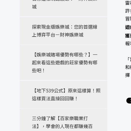
雷
城
許
冒
探索現金版娛樂城：您的首選線
遊
上博弈平台－財神娛樂城
獲
報
【娛樂城賭場優勢有哪些？】一
「
起來看這些遊戲的莊家優勢有哪
和
些吧！
擇
【地下539公式】原來這樣算！照
這樣買法直接回回賺！
三分鐘了解【百家樂職業打
法】，學會的人現在都賺幾百