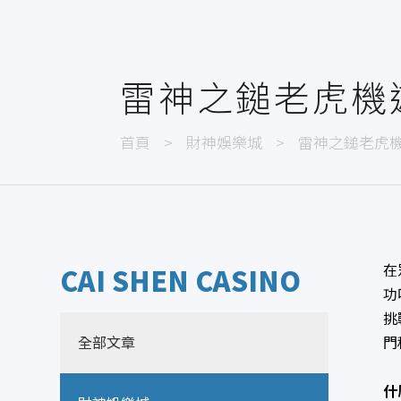
雷神之鎚老虎機
首頁
財神娛樂城
雷神之鎚老虎機
在
CAI SHEN CASINO
功
挑
全部文章
門
什