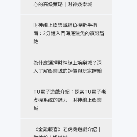
心的高級策略｜財神娛樂城
財神線上娛樂城捕魚機新手指
南：3分鐘入門海底獵魚的贏錢冒
險
為什麼選擇財神線上娛樂城？深
入了解娛樂城的評價與玩家體驗
TU電子遊戲介紹：探索TU電子老
虎機系統的魅力｜財神線上娛樂
城
《金雞報喜》老虎機遊戲介紹｜