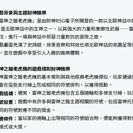
戲背景與主題財神娛樂
雷神之鎚老虎機」是由財神RSG電子所開發的一款以北歐神話中的
）是北歐神話中的主神之一，以其強大的力量和象徵性武器——
伐，進行一場與神話中邪惡力量對抗的冒險之旅。
戲畫面充滿了史詩感，背景音樂和特效也將北歐神話的氛圍呈現
，並在遊戲中享受引人入勝的娛樂體驗。
神之鎚老虎機的遊戲規則財神娛樂
神雷神之鎚老虎機的基本規則與其他經典老虎機類似，玩家通過
要在這些支付線上形成相同的符號排列，以獲得獎勳。
通常，雷神之鎚老虎機包含五個捲軸和多條支付線，玩
戲結構：
遊戲中有許多與雷神之鎚主題相關的符號，包括雷神托
號設置：
同的符號對應不同的獎金。
當玩家的捲軸上出現相同的符號組合時，便能夠獲得對
勝條件：
模式或大獎。