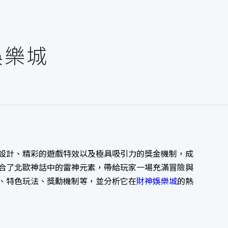
娛樂城
設計、精彩的遊戲特效以及極具吸引力的獎金機制，成
合了北歐神話中的雷神元素，帶給玩家一場充滿冒險與
、特色玩法、獎勳機制等，並分析它在
財神娛樂城
的熱