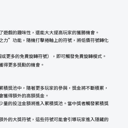
了遊戲的趣味性，還能大大提高玩家的獲勝機會。
之力”功能，隨機打擊捲軸上的符號，將低價符號轉化
個或更多的免費旋轉符號），即可觸發免費旋轉模式。
獲得更多獎勳的機會。
累積獎池中，隨著更多玩家的參與，獎金將不斷積累，
會獲得額外的高額獎金。
少量的投注金額將進入累積獎池。當中獎者觸發累積獎
額外的大獎符號，這些符號可能會引導玩家進入隱藏的