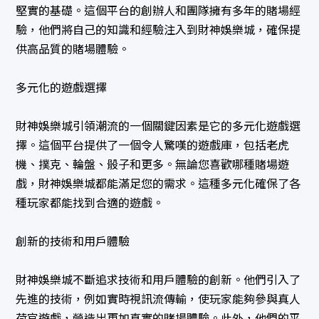
堅實的基礎。這個平台的創辦人和團隊擁有多年的賭場經
娛樂城優惠盛宴！註冊送體驗金，每刻都是贏取
驗，他們將自己的知識和經驗注入到財神娛樂城，確保提
豐富的機會！
供高品質的賭場體驗。
亞洲最紅撲克牌遊戲大揭密！你敢挑戰嗎？
多元化的遊戲選擇
大贏家必備！財神娛樂城體驗金大放送，百變遊
財神娛樂城引領潮流的一個關鍵因素是它的多元化遊戲選
戲搶先試玩！
擇。這個平台提供了一個令人驚嘆的遊戲庫，包括老虎
機、撲克、輪盤、骰子和更多。無論您喜歡哪種賭場遊
吸引娛樂愛好者：「財神娛樂城」線上促銷活動
戲，財神娛樂城都能滿足您的需求。這種多元化確保了各
種玩家都能找到合適的遊戲。
財神娛樂城：一個引領潮流的網上賭場平台
如何入門財神娛樂城：新玩家逐步指南
創新的技術和用戶體驗
財神娛樂城：追尋夢想之樂在進階獎池老虎機的
財神娛樂城不斷追求技術和用戶體驗的創新。他們引入了
刺激
先進的技術，例如實時視訊流傳輸，使玩家能夠參與真人
荷官遊戲，營造出更加真實的賭場體驗。此外，他們的平