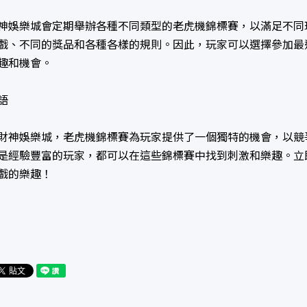
神娛樂城會定期舉辦各種不同類型的老虎機錦標賽，以滿足不同
戲、不同的獎品和各種各樣的規則。因此，玩家可以選擇參加最
趣和機會。
語
財神娛樂城，老虎機錦標賽為玩家提供了一個獨特的機會，以競
是經驗豐富的玩家，都可以在這些錦標賽中找到刺激和樂趣。立
戲的樂趣！