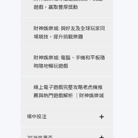
遊戲，贏取豐厚獎勳
財神娛樂城: 與好友及全球玩家同
場競技，提升挑戰樂趣
財神娛樂城: 電腦、手機和平板隨
時隨地暢玩遊戲
線上電子遊戲完整攻略老虎機推
薦與熱門遊戲解析 ｜財神娛樂城
場中投注
2026世界盃