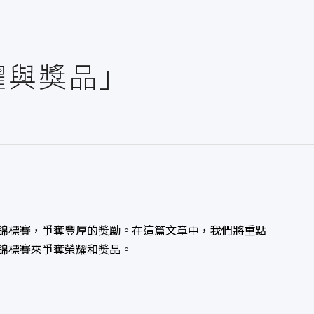
耀與獎品」
錦標賽，爭奪豐厚的獎勵。在這篇文章中，我們將重點
錦標賽來爭奪榮耀和獎品。