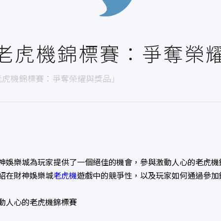
老虎機錦標賽：爭奪榮
老虎機錦標賽：爭奪榮耀與獎品」
神娛樂城為玩家提供了一個絕佳的機會，參與激動人心的老虎機
紹在財神娛樂城
老虎機
遊戲中的競爭性，以及玩家如何通過參加
動人心的老虎機錦標賽