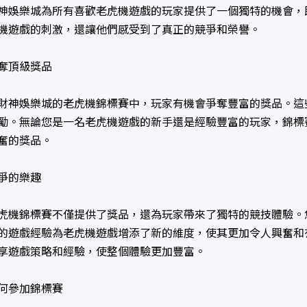
神娛樂城為所有喜歡老虎機遊戲的玩家提供了一個獨特的機會，
機遊戲的刺激，還讓他們感受到了真正的競爭和榮譽。
奪頂級獎品
財神娛樂城的老虎機錦標賽中，玩家有機會爭奪豐富的獎品。這
勵。無論您是一名老虎機遊戲的新手還是經驗豐富的玩家，錦標
奮的獎品。
爭的樂趣
虎機錦標賽不僅提供了獎品，還為玩家帶來了獨特的競技體驗。
的遊戲經驗為老虎機遊戲增添了新的維度，使其更加令人興奮和
享遊戲策略和經驗，使整個體驗更加豐富。
何參加錦標賽