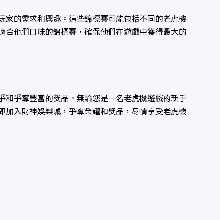
玩家的需求和興趣。這些錦標賽可能包括不同的老虎機
適合他們口味的錦標賽，確保他們在遊戲中獲得最大的
爭和爭奪豐富的獎品。無論您是一名老虎機遊戲的新手
即加入財神娛樂城，爭奪榮耀和獎品，尽情享受老虎機