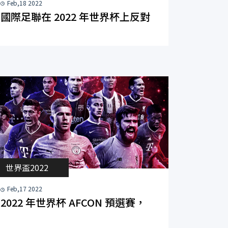
Feb,18 2022
國際足聯在 2022 年世界杯上反對
女性騷擾
世界盃2022
Feb,17 2022
2022 年世界杯 AFCON 預選賽，
尼日利亞