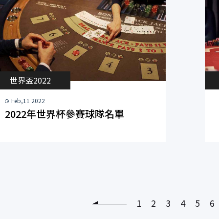
世界盃2022
Feb,11 2022
2022年世界杯參賽球隊名單
1
2
3
4
5
6