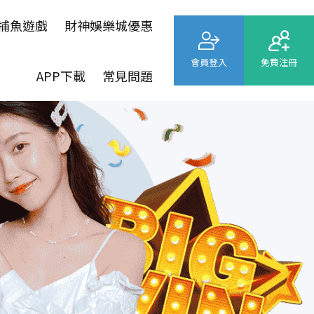
捕魚遊戲
財神娛樂城優惠
會員登入
免費注冊
APP下載
常見問題