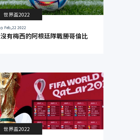
世界盃2022
Feb,22 2022
沒有梅西的阿根廷隊戰勝哥倫比
亞隊
世界盃2022