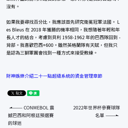
沒有。
如果我要尋找百分比，我應該首先研究衛冕冠軍法國。 L
es Bleus 在 2018 年獲勝的機率相同，我想隨著年輕和年
長人才的結合，考慮到貝利 1958-1962 年的巴西隊回到 -
背部。我喜歡巴西+600。雖然英格蘭隊有天賦，但我只
是認為三獅軍團會找到一種方式來接受教練。
財神娛樂介紹二十一點超級系統的資金管理章節
CONMEBOL 震
2022年世界杯參賽球隊
撼巴西和阿根廷預選賽
名單
的球迷