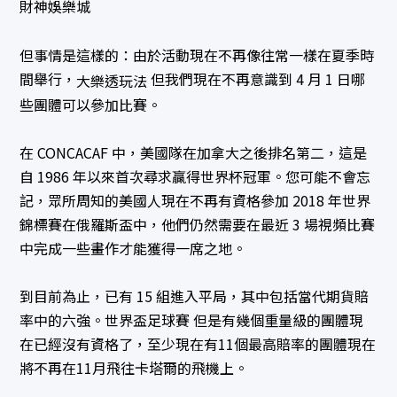
財神娛樂城
網上賭場
但事情是這樣的：由於活動現在不再像往常一樣在夏季時
體育博彩
間舉行，
但我們現在不再意識到 4 月 1 日哪
大樂透玩法
些團體可以參加比賽。
彩票
在 CONCACAF 中，美國隊在加拿大之後排名第二，這是
娛樂城
自 1986 年以來首次尋求贏得世界杯冠軍。您可能不會忘
賭場遊戲
記，眾所周知的美國人現在不再有資格參加 2018 年世界
錦標賽在俄羅斯盃中，他們仍然需要在最近 3 場視頻比賽
中完成一些畫作才能獲得一席之地。
到目前為止，已有 15 組進入平局，其中包括當代期貨賠
率中的六強。世界盃足球賽 但是有幾個重量級的團體現
在已經沒有資格了，至少現在有11個最高賠率的團體現在
將不再在11月飛往卡塔爾的飛機上。