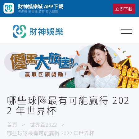
財神娛樂城 APP下載
立即下載
老虎機 捕魚機 體育 真人娛樂
哪些球隊最有可能贏得 2022 年
世界杯
財神娛樂城
真人娛樂
場中投注
彩票賓果
電子遊戲
哪些球隊最有可能贏得 202
2 年世界杯
棋牌电竞
首頁
世界盃2022
捕魚遊戲
哪些球隊最有可能贏得 2022 年世界杯