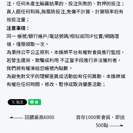
注，任何未產生輸贏結果的、投注失敗的、對押的投注；
真人館任何和局,無風險投注,免傭不計算、計算賠率后有
效投注量；
注意事項：
同一 帳號/銀行帳戶/電話號碼/相似或同IP位置/網路環
境，僅限領取一次。
為秉持公平公正原則，本娛樂平台有權對會員進行監控，
若發生違背、欺騙或利用 不正當手段進行非法獲利者，
我們將有權凍結您帳號內點數。
為避免對文字的理解差異或活動如有任何異動，本娛樂城
有權在任何時間，修改、暫停或取消優惠活動；
回饋最高6000
首存1000新會員，即送
500點